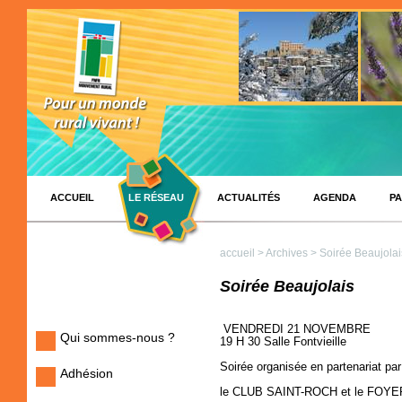
ACCUEIL
LE RÉSEAU
ACTUALITÉS
AGENDA
PA
accueil
>
Archives
> Soirée Beaujolai
Soirée Beaujolais
VENDREDI 21 NOVEMBRE
Qui sommes-nous ?
19 H 30 Salle Fontvieille
Soirée organisée en partenariat par
Adhésion
le CLUB SAINT-ROCH et le FOY