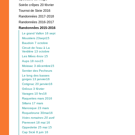
Soirée crêpes 20 février
Tournoi de Sixte 2016
Randonnées 2017-2018
Randonnées 2016-2017
Randonnées 2015-2016
Le grand Vallon 16 sept
Moustiers 23sept15
Baudoin 7 octobre
Circuit de l'eau à La
Verdière 13 octobre
Les Mées 4nov 15
Aups 18 nov15
Moissac 3 décembre15
Sentier des Pecheurs
Le long des basses
gorges 13 janvier16
Cotignac 20 janvier16
Gréoux 3 février
Varages 10 fev16
Raquettes mars 2016
Sillans 17 mars
Manosque 23 mars
Roquebrune 30mar16
Voies romaines 20 avril
Pierrevert 18 mai 16
Oppedette 25 mai 15
Cap Sicié 8 juin 16