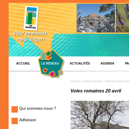
ACCUEIL
LE RÉSEAU
ACTUALITÉS
AGENDA
PA
accueil
>
Galerie photos
>
Randonnées 20
Voies romaines 20 avril
Qui sommes-nous ?
Adhésion