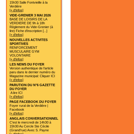
15h30 Salle Fontvieille à la
Verdière
[+ d'infos]
VIDE-GRENIER 3 MAI 2026
BASE DE LOISIRS DE LA
VERDIERE DE 9h à 18h
Règlement du Vide-Grenier (à
lire) Fiche d'inscription [...]
[+ d'infos]
NOUVELLES ACTIVITES
SPORTIVES
RENFORCEMENT
MUSCULAIRE GYM
VOLONTAIRE
[+ d'infos]
LES NEWS DU FOYER
Version authentique de l'article
paru dans le dernier numéro du
Magazine municipal: Cliquer ICI
[+ d'infos]
PARUTION DU N°6 GAZETTE
DU FOYER
A lire ICI
[+ d'infos]
PAGE FACEBOOK DU FOYER
Foyer rural de la Verdière |
Facebook
[+ d'infos]
ANGLAIS CONVERSATIONNEL
C'est le mercredi de 14h30 à
15h30 Au Cercle Ste Cécile
(Grand'rue) Avec S. Payne