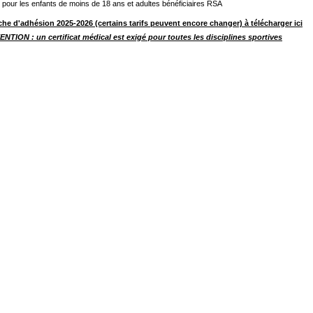
 pour les enfants de moins de 18 ans et adultes bénéficiaires RSA
che d'adhésion 2025-2026 (certains tarifs peuvent encore changer) à télécharger ici
NTION : un certificat médical est exigé pour toutes les disciplines sportives