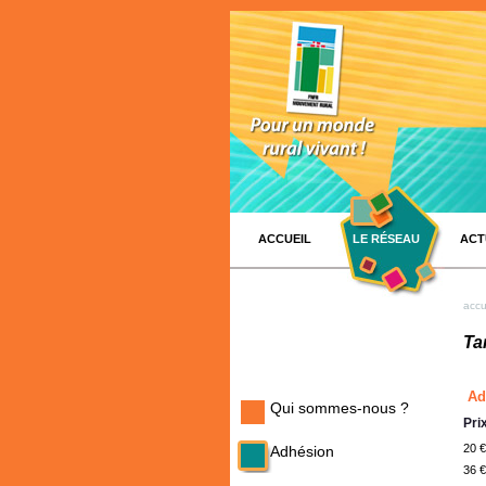
ACCUEIL
LE RÉSEAU
ACT
accu
Tar
Ad
Qui sommes-nous ?
Pri
20 €
Adhésion
36 €