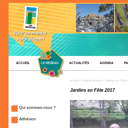
ACCUEIL
LE RÉSEAU
ACTUALITÉS
AGENDA
PA
accueil
>
Galerie photos
> Jardins en Fête 
Jardins en Fête 2017
Qui sommes-nous ?
Adhésion