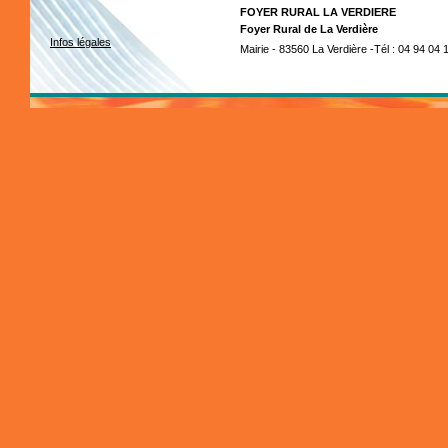
FOYER RURAL LA VERDIERE
Foyer Rural de La Verdière
Infos légales
Mairie - 83560 La Verdière -Tél : 04 94 04