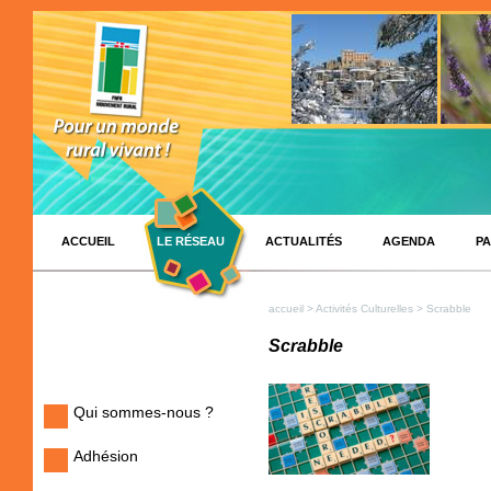
ACCUEIL
LE RÉSEAU
ACTUALITÉS
AGENDA
PA
accueil
>
Activités Culturelles
> Scrabble
Scrabble
Qui sommes-nous ?
Adhésion