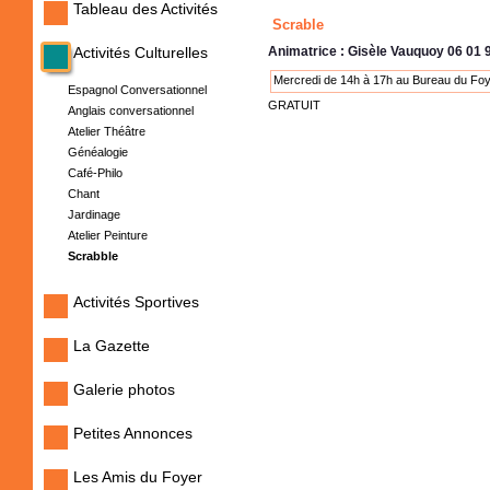
Tableau des Activités
Scrable
Activités Culturelles
Animatrice : Gisèle Vauquoy 06 01 
Mercredi de 14h à 17h au Bureau du Foyer
Espagnol Conversationnel
GRATUIT
Anglais conversationnel
Atelier Théâtre
Généalogie
Café-Philo
Chant
Jardinage
Atelier Peinture
Scrabble
Activités Sportives
La Gazette
Galerie photos
Petites Annonces
Les Amis du Foyer