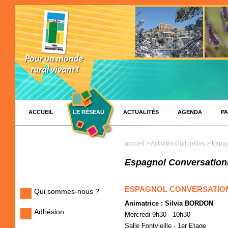
ACCUEIL
LE RÉSEAU
ACTUALITÉS
AGENDA
PA
accueil
>
Activités Culturelles
> Espag
Espagnol Conversation
ESPAGNOL CONVERSATIO
Qui sommes-nous ?
Animatrice : Silvia BORDON
Adhésion
Mercredi 9h30 - 10h30
Salle Fontvieille - 1er Etage