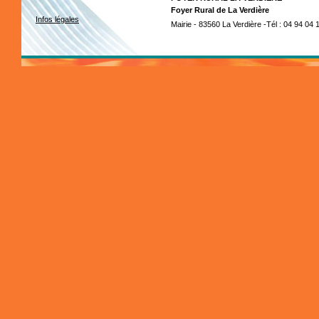
Foyer Rural de La Verdière
Infos légales
Mairie - 83560 La Verdière -Tél : 04 94 04