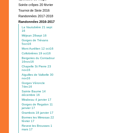
Soirée crêpes 20 février
Tournoi de Sixte 2016
Randonnées 2017-2018
Randonnées 2016-2017
La Vautubière 21 sept
16
Méjean 28sept 16
Gorges de Trévans
5oct16
Mont Aurélien 12 oct16
Collobrières 19 oct16
Bergeries du Contadour
16nov16
Chapelle St Pierre 23
nov16
Aiguilles de Valbelle 30
nov16
Gorges Véroncle
7dec16
Sainte Baume 14
décembre 16
Mirabeau 4 janvier 17
Gorges de Regalon 11
janvier 17
Grambois 18 janvier 17
Bormes les Mimosas 22
février 17
Revest les Brousses 1
mars 17