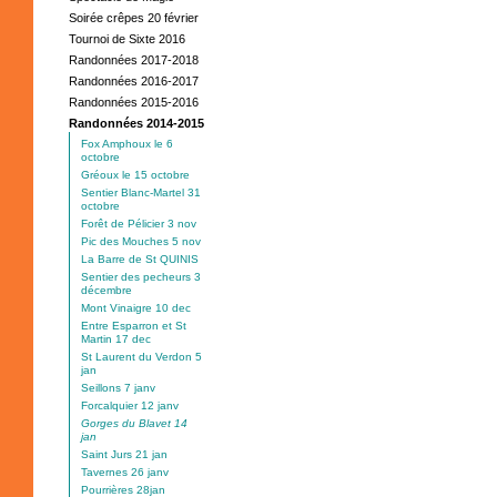
Soirée crêpes 20 février
Tournoi de Sixte 2016
Randonnées 2017-2018
Randonnées 2016-2017
Randonnées 2015-2016
Randonnées 2014-2015
Fox Amphoux le 6
octobre
Gréoux le 15 octobre
Sentier Blanc-Martel 31
octobre
Forêt de Pélicier 3 nov
Pic des Mouches 5 nov
La Barre de St QUINIS
Sentier des pecheurs 3
décembre
Mont Vinaigre 10 dec
Entre Esparron et St
Martin 17 dec
St Laurent du Verdon 5
jan
Seillons 7 janv
Forcalquier 12 janv
Gorges du Blavet 14
jan
Saint Jurs 21 jan
Tavernes 26 janv
Pourrières 28jan