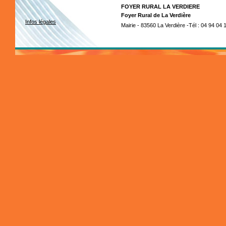
FOYER RURAL LA VERDIERE
Foyer Rural de La Verdière
Infos légales
Mairie - 83560 La Verdière -Tél : 04 94 04