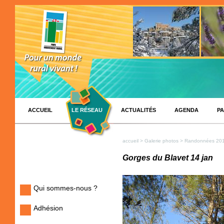
ACCUEIL
LE RÉSEAU
ACTUALITÉS
AGENDA
PA
accueil
>
Galerie photos
>
Randonnées 20
Gorges du Blavet 14 jan
Qui sommes-nous ?
Adhésion