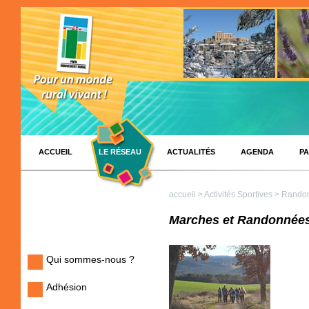
ACCUEIL
LE RÉSEAU
ACTUALITÉS
AGENDA
PA
accueil
>
Activités Sportives
> Randon
Marches et Randonnées
Qui sommes-nous ?
Adhésion