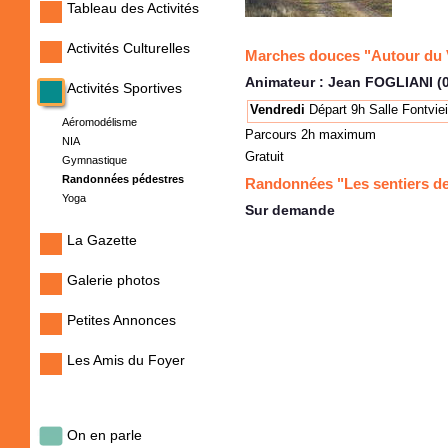
Tableau des Activités
Activités Culturelles
Marches douces "Autour du V
Animateur : Jean FOGLIANI (0
Activités Sportives
Vendredi
Départ 9h Salle Fontviei
Aéromodélisme
Parcours 2h maximum
NIA
Gratuit
Gymnastique
Randonnées pédestres
Randonnées "Les sentiers d
Yoga
Sur demande
La Gazette
Galerie photos
Petites Annonces
Les Amis du Foyer
On en parle